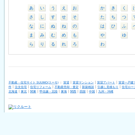
あ
い
う
え
お
か
き
く
さ
し
す
せ
そ
た
ち
つ
な
に
ぬ
ね
の
は
ひ
ふ
ま
み
む
め
も
や
ゆ
ら
り
る
れ
ろ
わ
不動産・住宅サイト SUUMO(スーモ)
：
賃貸
賃貸マンション
賃貸アパート
賃貸一戸建
件
注文住宅
住宅リフォーム
不動産売却・査定
新築相談
引越し見積もり
住宅ロー
北海道
東北
関東
甲信越・北陸
東海
関西
四国
中国
九州・沖縄