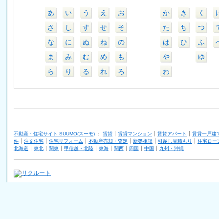
あ
い
う
え
お
か
き
く
さ
し
す
せ
そ
た
ち
つ
な
に
ぬ
ね
の
は
ひ
ふ
ま
み
む
め
も
や
ゆ
ら
り
る
れ
ろ
わ
不動産・住宅サイト SUUMO(スーモ)
：
賃貸
賃貸マンション
賃貸アパート
賃貸一戸建
件
注文住宅
住宅リフォーム
不動産売却・査定
新築相談
引越し見積もり
住宅ロー
北海道
東北
関東
甲信越・北陸
東海
関西
四国
中国
九州・沖縄