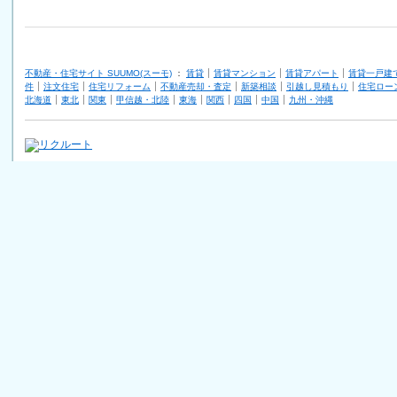
不動産・住宅サイト SUUMO(スーモ)
：
賃貸
賃貸マンション
賃貸アパート
賃貸一戸建
件
注文住宅
住宅リフォーム
不動産売却・査定
新築相談
引越し見積もり
住宅ロー
北海道
東北
関東
甲信越・北陸
東海
関西
四国
中国
九州・沖縄