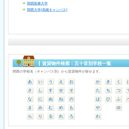
関西医療大学
関西大学(高槻キャンパス)
賃貸物件検索：五十音別学校一覧
関西の学校名（キャンパス別）から賃貸物件が探せます。
あ
い
う
え
お
か
き
く
さ
し
す
せ
そ
た
ち
つ
な
に
ぬ
ね
の
は
ひ
ふ
ま
み
む
め
も
や
ゆ
ら
り
る
れ
ろ
わ