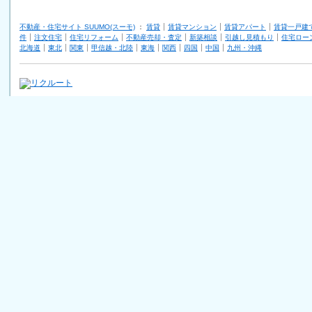
不動産・住宅サイト SUUMO(スーモ)
：
賃貸
賃貸マンション
賃貸アパート
賃貸一戸建
件
注文住宅
住宅リフォーム
不動産売却・査定
新築相談
引越し見積もり
住宅ロー
北海道
東北
関東
甲信越・北陸
東海
関西
四国
中国
九州・沖縄