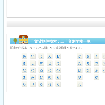
賃貸物件検索：五十音別学校一覧
関東の学校名（キャンパス別）から賃貸物件が探せます。
あ
い
う
え
お
か
き
く
さ
し
す
せ
そ
た
ち
つ
な
に
ぬ
ね
の
は
ひ
ふ
ま
み
む
め
も
や
ゆ
ら
り
る
れ
ろ
わ