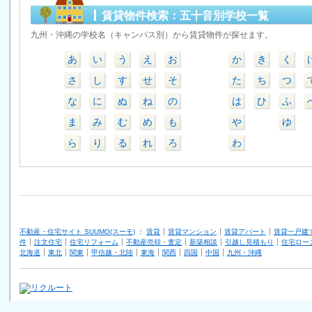
賃貸物件検索：五十音別学校一覧
九州・沖縄の学校名（キャンパス別）から賃貸物件が探せます。
あ
い
う
え
お
か
き
く
さ
し
す
せ
そ
た
ち
つ
な
に
ぬ
ね
の
は
ひ
ふ
ま
み
む
め
も
や
ゆ
ら
り
る
れ
ろ
わ
不動産・住宅サイト SUUMO(スーモ)
：
賃貸
賃貸マンション
賃貸アパート
賃貸一戸建
件
注文住宅
住宅リフォーム
不動産売却・査定
新築相談
引越し見積もり
住宅ロー
北海道
東北
関東
甲信越・北陸
東海
関西
四国
中国
九州・沖縄