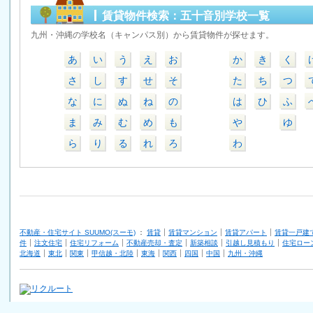
賃貸物件検索：五十音別学校一覧
九州・沖縄の学校名（キャンパス別）から賃貸物件が探せます。
あ
い
う
え
お
か
き
く
さ
し
す
せ
そ
た
ち
つ
な
に
ぬ
ね
の
は
ひ
ふ
ま
み
む
め
も
や
ゆ
ら
り
る
れ
ろ
わ
不動産・住宅サイト SUUMO(スーモ)
：
賃貸
賃貸マンション
賃貸アパート
賃貸一戸建
件
注文住宅
住宅リフォーム
不動産売却・査定
新築相談
引越し見積もり
住宅ロー
北海道
東北
関東
甲信越・北陸
東海
関西
四国
中国
九州・沖縄