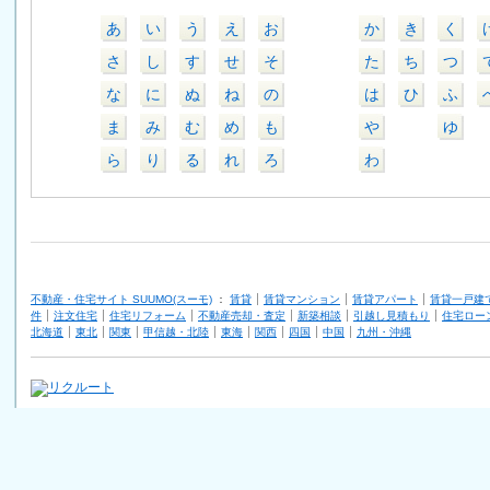
あ
い
う
え
お
か
き
く
さ
し
す
せ
そ
た
ち
つ
な
に
ぬ
ね
の
は
ひ
ふ
ま
み
む
め
も
や
ゆ
ら
り
る
れ
ろ
わ
不動産・住宅サイト SUUMO(スーモ)
：
賃貸
賃貸マンション
賃貸アパート
賃貸一戸建
件
注文住宅
住宅リフォーム
不動産売却・査定
新築相談
引越し見積もり
住宅ロー
北海道
東北
関東
甲信越・北陸
東海
関西
四国
中国
九州・沖縄