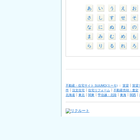
あ
い
う
え
お
さ
し
す
せ
そ
な
に
ぬ
ね
の
ま
み
む
め
も
ら
り
る
れ
ろ
不動産・住宅サイト SUUMO(スーモ)
：
賃貸
賃貸
件
注文住宅
住宅リフォーム
不動産売却・査定
北海道
東北
関東
甲信越・北陸
東海
関西