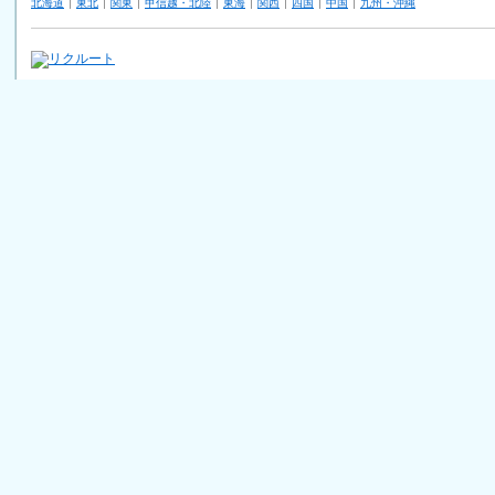
北海道
東北
関東
甲信越・北陸
東海
関西
四国
中国
九州・沖縄