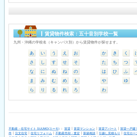
賃貸物件検索：五十音別学校一覧
九州・沖縄の学校名（キャンパス別）から賃貸物件が探せます。
あ
い
う
え
お
か
き
く
さ
し
す
せ
そ
た
ち
つ
な
に
ぬ
ね
の
は
ひ
ふ
ま
み
む
め
も
や
ゆ
ら
り
る
れ
ろ
わ
不動産・住宅サイト SUUMO(スーモ)
：
賃貸
賃貸マンション
賃貸アパート
賃貸一戸建
件
注文住宅
住宅リフォーム
不動産売却・査定
新築相談
引越し見積もり
住宅ロー